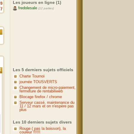
Les joueurs en ligne (1)
49
fredolesale
(12 parties)
7
1
Les 5 derniers sujets officiels
Charte Tournoi
journée TOUSVERTS
Changement de micro-paiement,
fermeture de rentabiliweb
Blocage firefox / chrome
Serveur cassé, maintenance du
11 / 12 mars et on n'espère pas
plus
Les 10 derniers sujets divers
Rouge ( pas la boisson), la
couleur !!!!!!