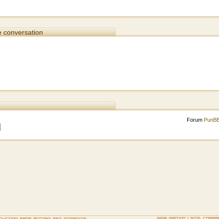
e conversation
Forum
PunB