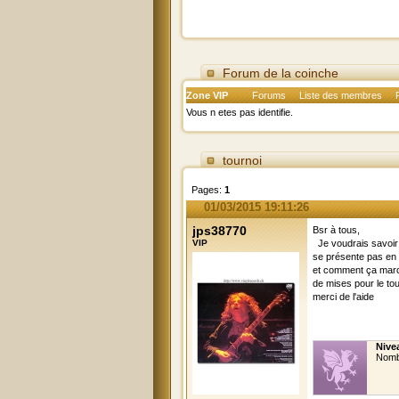
Forum de la coinche
Zone VIP
Forums
Liste des membres
Vous n etes pas identifie.
tournoi
Pages:
1
01/03/2015 19:11:26
jps38770
Bsr à tous,
VIP
Je voudrais savoir 
se présente pas en 
et comment ça marche
de mises pour le tou
merci de l'aide
Nive
Nomb