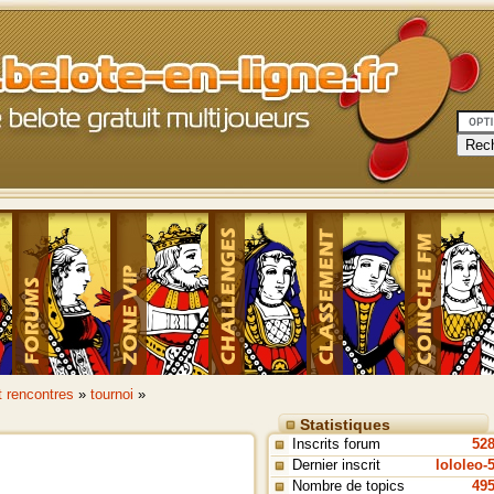
t rencontres
»
tournoi
»
Statistiques
Inscrits forum
52
Dernier inscrit
lololeo-
Nombre de topics
49