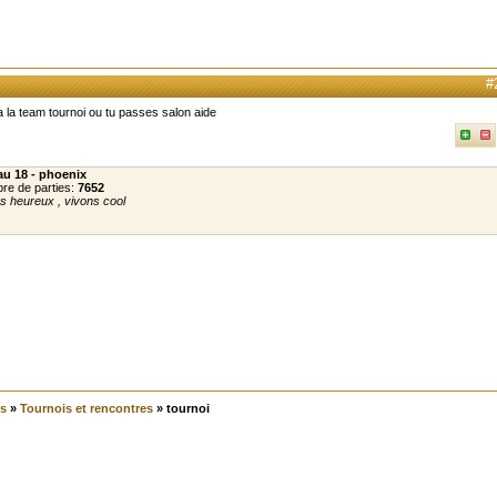
#
 la team tournoi ou tu passes salon aide
au 18 - phoenix
re de parties:
7652
s heureux , vivons cool
s
»
Tournois et rencontres
» tournoi