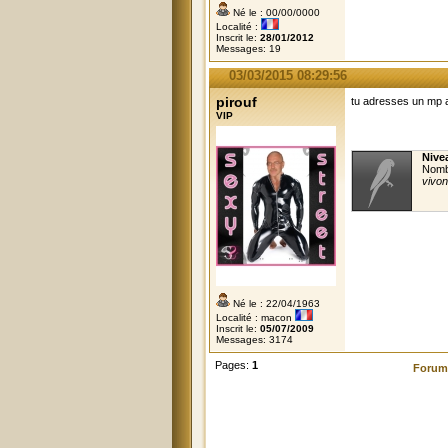
Né le : 00/00/0000
Localité :
Inscrit le:
28/01/2012
Messages: 19
03/03/2015 08:29:56
pirouf
tu adresses un mp a
VIP
Nive
Nomb
vivon
Né le : 22/04/1963
Localité : macon
Inscrit le:
05/07/2009
Messages: 3174
Pages:
1
Forum