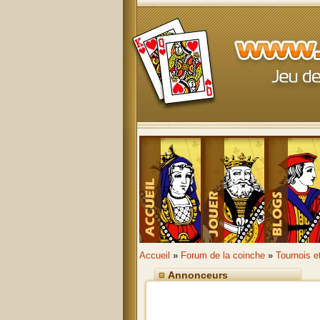
Accueil
»
Forum de la coinche
»
Tournois e
Annonceurs