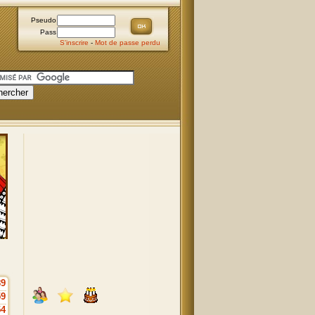
Pseudo
Pass
S'inscrire
-
Mot de passe perdu
89
59
54