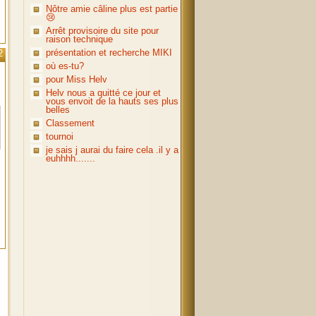
Nôtre amie câline plus est partie
😢
Arrêt provisoire du site pour
raison technique
présentation et recherche MIKI
2
où es-tu?
pour Miss Helv
Helv nous a quitté ce jour et
vous envoit de la hauts ses plus
belles
Classement
tournoi
je sais j aurai du faire cela .il y a
euhhhh.......