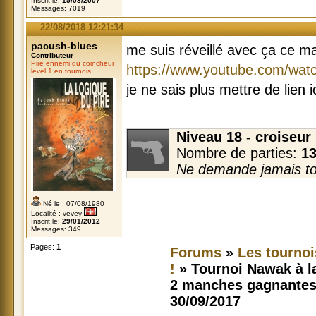
Inscrit le:
15/08/2007
Messages: 7019
22/08/2018 12:21:34
pacush-blues
me suis réveillé avec ça ce ma
Contributeur
Pire ennemi du coincheur
https://www.youtube.com/w
level 1 en tournois
je ne sais plus mettre de lien ic
Niveau 18 - croiseur 
Nombre de parties:
1
Ne demande jamais ton
Né le : 07/08/1980
Localité : vevey
Inscrit le:
29/01/2012
Messages: 349
Pages:
1
Forums
»
Les tournoi
!
» Tournoi Nawak à l
2 manches gagnantes
30/09/2017