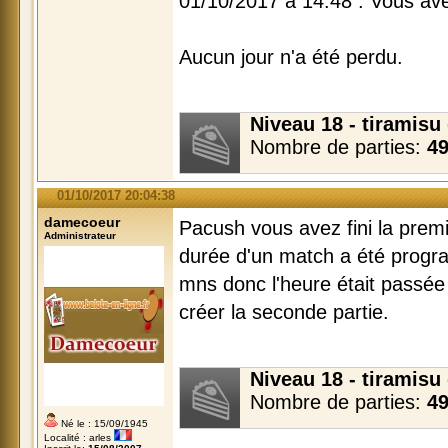
01/10/2017 à 14:48 : Vous ave
Aucun jour n'a été perdu.
Niveau 18 - tiramis
Nombre de parties:
4
01/10/2017 20:04:38
damecoeur
Pacush vous avez fini la premi
Administrateur
durée d'un match a été progr
mns donc l'heure était passée 
créer la seconde partie.
Niveau 18 - tiramis
Nombre de parties:
4
Né le : 15/09/1945
Localité : arles