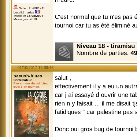
Né le : 15/09/1945
Localité : arles
C'est normal que tu n'es pas ét
Inscrit le:
15/08/2007
Messages: 7019
tournoi car tu as été éliminé a
Niveau 18 - tiramis
Nombre de parties:
4
01/10/2017 19:00:46
pacush-blues
salut ,
Contributeur
Pire ennemi du coincheur
effectivement il y a eu un aut
level 1 en tournois
car j ai essayé d ouvrir une t
rien n y faisait ... il me disait 
fatidiques " car palestine pas s
Donc oui gros bug de tournoi 