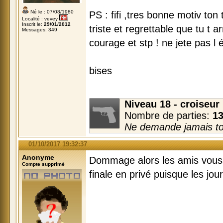
Né le : 07/08/1980
PS : fifi ,tres bonne motiv ton 
Localité : vevey
Inscrit le:
29/01/2012
triste et regrettable que tu t 
Messages: 349
courage et stp ! ne jete pas l 
bises
Niveau 18 - croiseur 
Nombre de parties:
1
Ne demande jamais ton
01/10/2017 19:32:37
Anonyme
Dommage alors les amis vous n
Compte supprimé
finale en privé puisque les jou