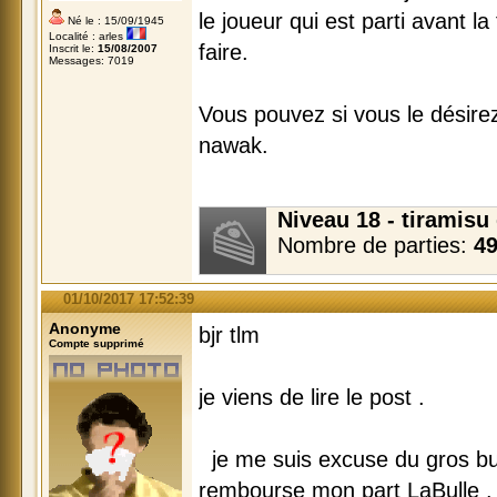
le joueur qui est parti avant la 
Né le : 15/09/1945
Localité : arles
faire.
Inscrit le:
15/08/2007
Messages: 7019
Vous pouvez si vous le désirez
nawak.
Niveau 18 - tiramis
Nombre de parties:
4
01/10/2017 17:52:39
Anonyme
bjr tlm
Compte supprimé
je viens de lire le post .
je me suis excuse du gros bug
rembourse mon part LaBulle .