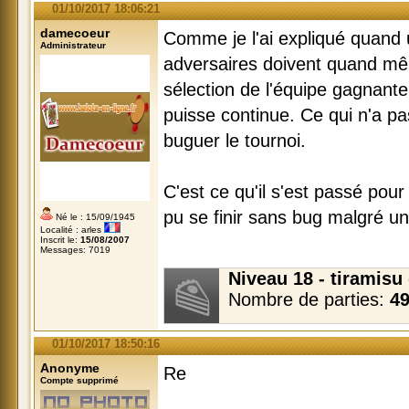
01/10/2017 18:06:21
damecoeur
Comme je l'ai expliqué quand 
Administrateur
adversaires doivent quand mêm
sélection de l'équipe gagnante
puisse continue. Ce qui n'a pas
buguer le tournoi.
C'est ce qu'il s'est passé pour 
pu se finir sans bug malgré u
Né le : 15/09/1945
Localité : arles
Inscrit le:
15/08/2007
Messages: 7019
Niveau 18 - tiramis
Nombre de parties:
4
01/10/2017 18:50:16
Anonyme
Re
Compte supprimé