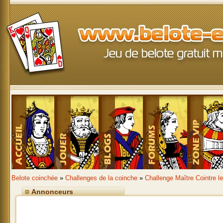
Belote coinchée
»
Challenges de la coinche
»
Challenge Maître Cointre l
Annonceurs