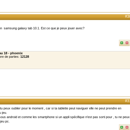
#3
un samsung galaxy tab 10.1. Est ce que je peux jouer avec?
au 18 - phoenix
re de parties:
12128
#3
 tu peux oublier pour le moment , car si ta tablette peut naviguer elle ne peut prendre en
u jeu.
e sous android et comme les smartphone si un appli spécifique n'est pas sorti pour , tu ne peux
 jeu pc.