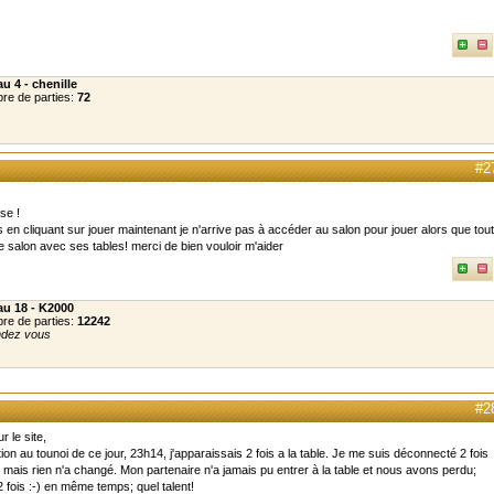
u 4 - chenille
re de parties:
72
#2
nse !
en cliquant sur jouer maintenant je n'arrive pas à accéder au salon pour jouer alors que tout
e salon avec ses tables! merci de bien vouloir m'aider
au 18 - K2000
re de parties:
12242
ndez vous
#2
r le site,
tion au tounoi de ce jour, 23h14, j'apparaissais 2 fois a la table. Je me suis déconnecté 2 fois
e mais rien n'a changé. Mon partenaire n'a jamais pu entrer à la table et nous avons perdu;
 fois :-) en même temps; quel talent!