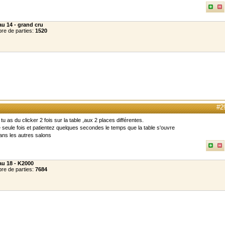
au 14 - grand cru
re de parties:
1520
#2
 tu as du clicker 2 fois sur la table ,aux 2 places différentes.
 seule fois et patientez quelques secondes le temps que la table s'ouvre
ans les autres salons
au 18 - K2000
re de parties:
7684