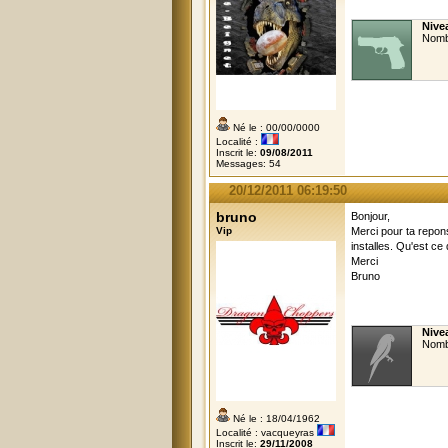
Nivea
Nomb
Né le : 00/00/0000
Localité :
Inscrit le:
09/08/2011
Messages: 54
20/12/2011 06:19:50
bruno
Bonjour,
Vip
Merci pour ta repons
installes. Qu'est ce
Merci
Bruno
Nive
Nomb
Né le : 18/04/1962
Localité : vacqueyras
Inscrit le:
29/11/2008