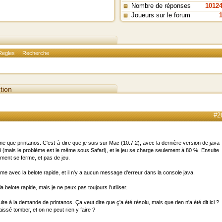
Nombre de réponses
1012
Joueurs sur le forum
Regles
Recherche
tion
#2
e que printanos. C'est-à-dire que je suis sur Mac (10.7.2), avec la dernière version de java
 8 (mais le problème est le même sous Safari), et le jeu se charge seulement à 80 %. Ensuite
ement se ferme, et pas de jeu.
ème avec la belote rapide, et il n'y a aucun message d'erreur dans la console java.
 belote rapide, mais je ne peux pas toujours l'utiliser.
ite à la demande de printanos. Ça veut dire que ç'a été résolu, mais que rien n'a été dit ici ?
aissé tomber, et on ne peut rien y faire ?