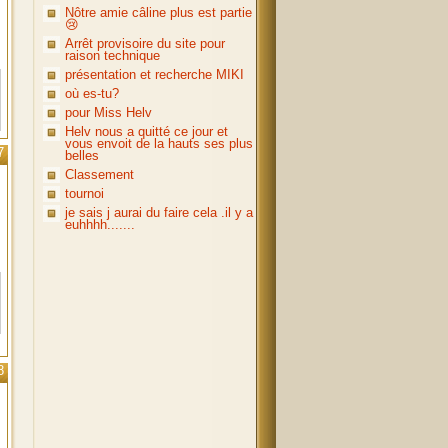
Nôtre amie câline plus est partie
😢
Arrêt provisoire du site pour
raison technique
présentation et recherche MIKI
où es-tu?
pour Miss Helv
Helv nous a quitté ce jour et
vous envoit de la hauts ses plus
7
belles
Classement
tournoi
je sais j aurai du faire cela .il y a
euhhhh.......
8