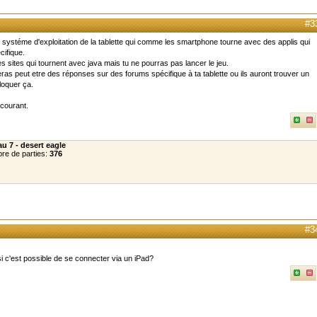
#3
u systéme d'exploitation de la tablette qui comme les smartphone tourne avec des applis qui
cifique.
s sites qui tournent avec java mais tu ne pourras pas lancer le jeu.
ras peut etre des réponses sur des forums spécifique à ta tablette ou ils auront trouver un
loquer ça.
 courant.
u 7 - desert eagle
re de parties:
376
#3
i c'est possible de se connecter via un iPad?