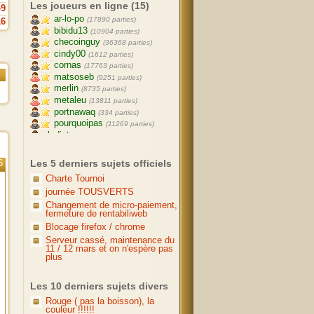
Les joueurs en ligne (15)
49
ar-lo-po
(17890 parties)
16
bibidu13
(10904 parties)
checoinguy
(36368 parties)
cindy00
(1612 parties)
cornas
(17763 parties)
matsoseb
(9251 parties)
merlin
(8735 parties)
metaleu
(13811 parties)
portnawaq
(334 parties)
pourquoipas
(11269 parties)
aladintn
(11567 parties)
bou7aoum
(365 parties)
cavalero
(3382 parties)
6
Les 5 derniers sujets officiels
mamorek
(6229 parties)
yann20
Charte Tournoi
(8290 parties)
journée TOUSVERTS
Changement de micro-paiement,
fermeture de rentabiliweb
Blocage firefox / chrome
Serveur cassé, maintenance du
11 / 12 mars et on n'espère pas
plus
Les 10 derniers sujets divers
Rouge ( pas la boisson), la
couleur !!!!!!