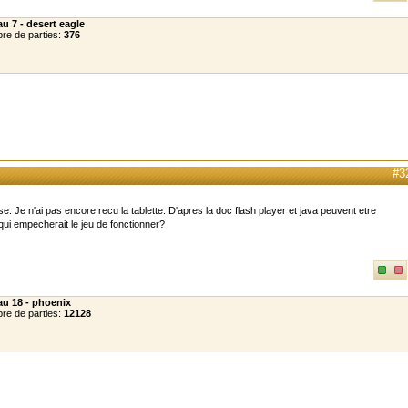
u 7 - desert eagle
re de parties:
376
#3
e. Je n'ai pas encore recu la tablette. D'apres la doc flash player et java peuvent etre
 qui empecherait le jeu de fonctionner?
au 18 - phoenix
re de parties:
12128