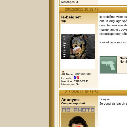
Messages: 3
20/12/2011 10:39:47
le-beignet
le probléme vient d
Vip
ont un language spé
donc tu peux voir de
maintenant tu trouve
bidouillage pour déb
à ++ et tiens moi au
Nivea
Nomb
Né le : 00/00/0000
Localité :
Inscrit le:
09/08/2011
Messages: 54
21/12/2011 18:31:54
Anonyme
Bonjour,
Compte supprimé
Je voudrais savoir s