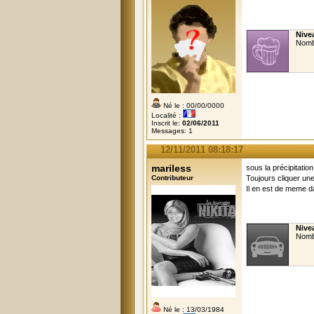
Nive
Nomb
Né le : 00/00/0000
Localité :
Inscrit le:
02/06/2011
Messages: 1
12/11/2011 08:18:17
mariless
sous la précipitation
Contributeur
Toujours cliquer une
Il en est de meme d
Nive
Nomb
Né le : 13/03/1984