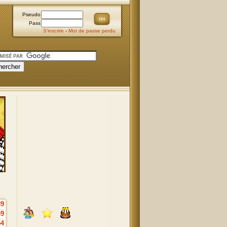
Pseudo
Pass
S'inscrire
-
Mot de passe perdu
89
59
54