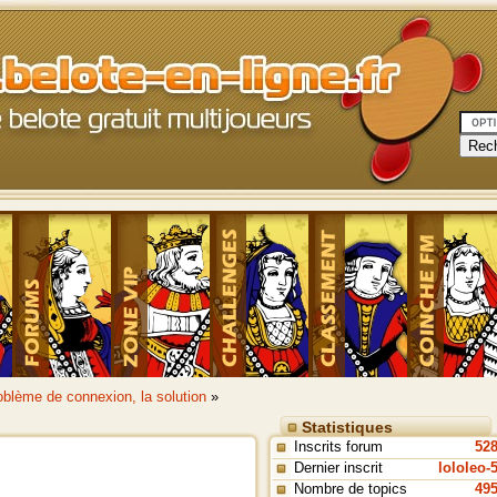
oblème de connexion, la solution
»
Statistiques
Inscrits forum
52
Dernier inscrit
lololeo-
Nombre de topics
49