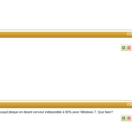
#3
#3
t essayé,bloque en disant serveur indisponible à 92%.avec Windows 7. Que faire?