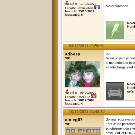
Né le : 17/08/1978
Merci d'avance.
Localité : Abbévillers
Inscrit le:
29/10/2011
Messages: 8
Nivea
Nomb
04/11/2011 23:56:54
adbess
bsr ;
VIP
j'ai un pb java je pe
je me connecte mais 
se télécharge sauf l
Nive
Nomb
déte
Né le : 00/00/0000
Localité : MAHDIA
Inscrit le:
18/12/2008
Messages: 4
10/11/2011 23:48:10
aloleg07
Bonjour et bravo pou
VIP
Lors d'une participa
et totalement du sit
enfin, J'AI PERDU, 2