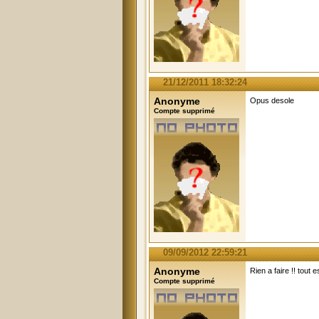
21/12/2011 18:32:24
Anonyme
Opus desole
Compte supprimé
09/09/2012 22:59:21
Anonyme
Rien a faire !! tou
Compte supprimé