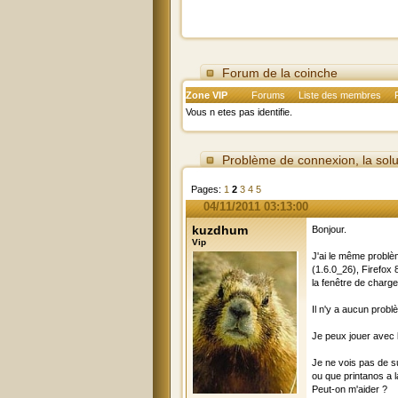
Forum de la coinche
Zone VIP
Forums
Liste des membres
Vous n etes pas identifie.
Problème de connexion, la solu
Pages:
1
2
3
4
5
04/11/2011 03:13:00
kuzdhum
Bonjour.
Vip
J'ai le même problèm
(1.6.0_26), Firefox
la fenêtre de charg
Il n'y a aucun probl
Je peux jouer avec la
Je ne vois pas de su
ou que printanos a l
Peut-on m'aider ?