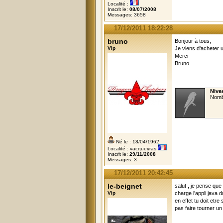
Localité :
Inscrit le:
08/07/2008
Messages: 3658
17/12/2011 18:22:28
bruno
Bonjour à tous,
Vip
Je viens d'acheter 
Merci
Bruno
Nive
Nomb
Né le : 18/04/1962
Localité : vacqueyras
Inscrit le:
29/11/2008
Messages: 3
17/12/2011 20:42:45
le-beignet
salut , je pense que
Vip
charge l'appli java d
en effet tu doit etr
pas faire tourner un