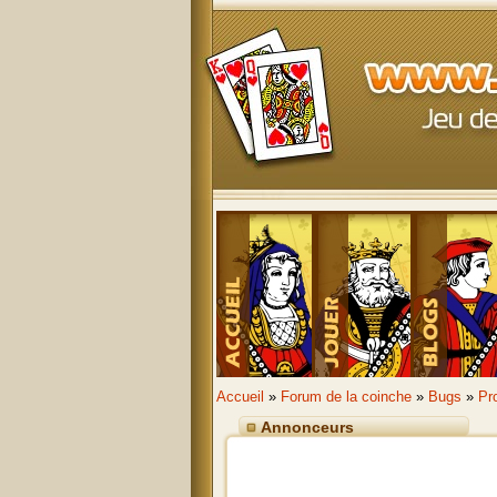
Accueil
»
Forum de la coinche
»
Bugs
»
Pr
Annonceurs