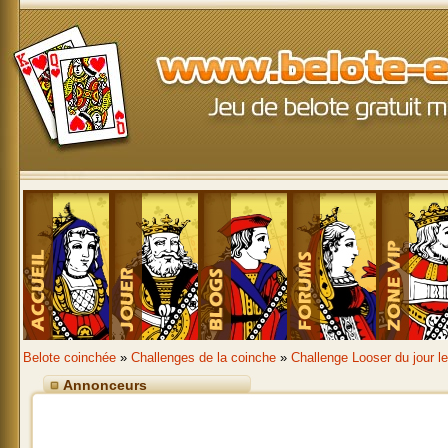
Belote coinchée
»
Challenges de la coinche
»
Challenge Looser du jour l
Annonceurs