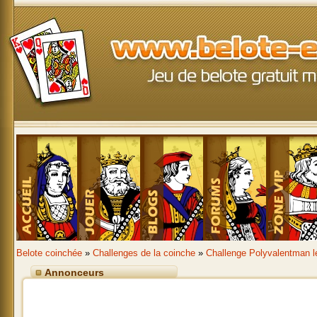
Belote coinchée
»
Challenges de la coinche
»
Challenge Polyvalentman l
Annonceurs