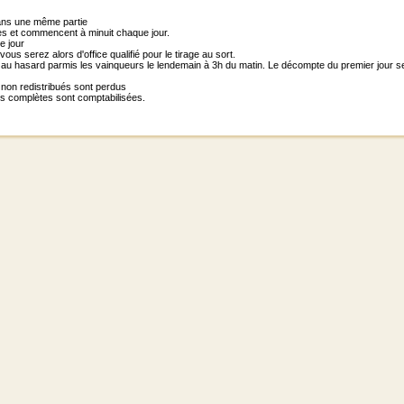
dans une même partie
es et commencent à minuit chaque jour.
e jour
vous serez alors d'office qualifié pour le tirage au sort.
 au hasard parmis les vainqueurs le lendemain à 3h du matin. Le décompte du premier jour s
s non redistribués sont perdus
ies complètes sont comptabilisées.