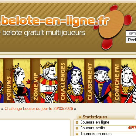
»
Challenge Looser du jour le 29/03/2026
»
Statistiques
Joueurs en ligne
Joueurs actifs
405
Tournois en cours