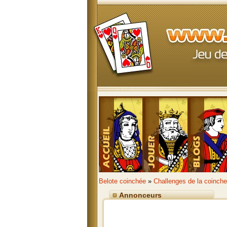
Belote coinchée
»
Challenges de la coinche
Annonceurs