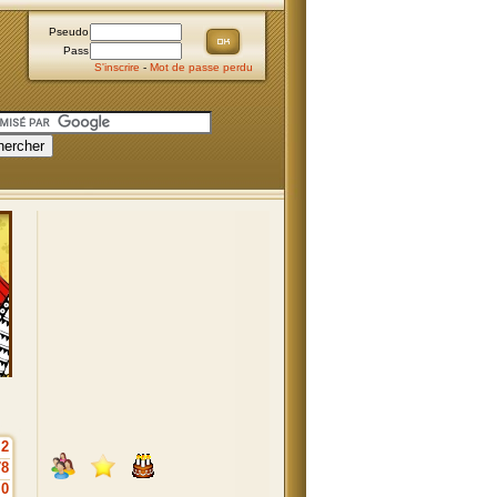
Pseudo
Pass
S'inscrire
-
Mot de passe perdu
2
78
0