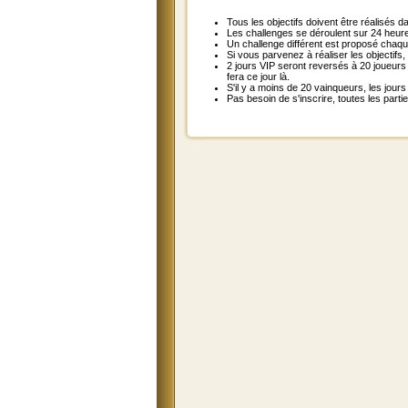
Tous les objectifs doivent être réalisés 
Les challenges se déroulent sur 24 heur
Un challenge différent est proposé chaqu
Si vous parvenez à réaliser les objectifs, 
2 jours VIP seront reversés à 20 joueurs
fera ce jour là.
S'il y a moins de 20 vainqueurs, les jour
Pas besoin de s'inscrire, toutes les part