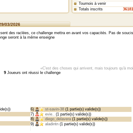
Tournois à venir
Totals inscrits
3618
29/03/2026
sent des raclées, ce challenge mettra en avant vos capacités. Pas de soucis
lenge seront à la même enseigne
«C'est des choses qui arrivent, mais toujours qu'à mo
9
Joueurs ont réussi le challenge
ide(s))
6)
st-savin-38
(1 partie(s) valide(s))
7)
evie..
(1 partie(s) valide(s))
8)
diego_delavera
(1 partie(s) valide(s))
9)
aladintn
(1 partie(s) valide(s))