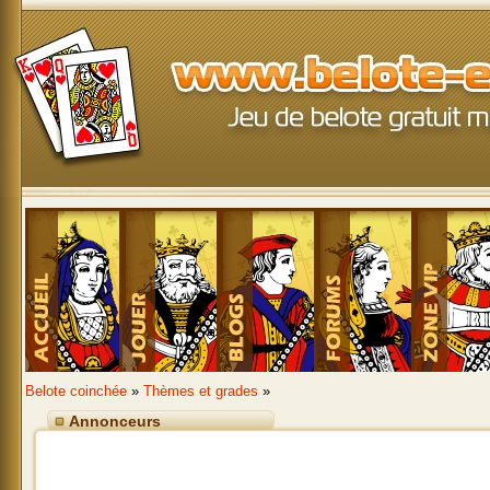
Belote coinchée
»
Thèmes et grades
»
Annonceurs