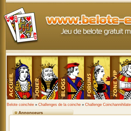
Belote coinchée
»
Challenges de la coinche
»
Challenge Coinchannihilate
Annonceurs