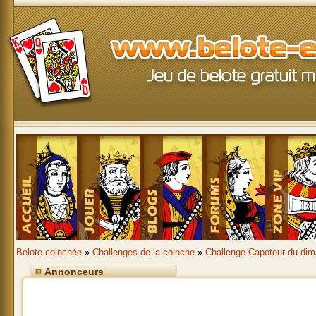
Belote coinchée
»
Challenges de la coinche
»
Challenge Capoteur du dim
Annonceurs