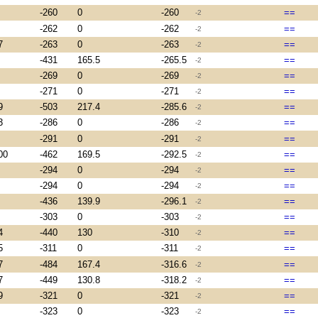
-260
0
-260
==
-2
-262
0
-262
==
-2
7
-263
0
-263
==
-2
-431
165.5
-265.5
==
-2
-269
0
-269
==
-2
-271
0
-271
==
-2
9
-503
217.4
-285.6
==
-2
3
-286
0
-286
==
-2
-291
0
-291
==
-2
00
-462
169.5
-292.5
==
-2
-294
0
-294
==
-2
-294
0
-294
==
-2
-436
139.9
-296.1
==
-2
-303
0
-303
==
-2
4
-440
130
-310
==
-2
5
-311
0
-311
==
-2
7
-484
167.4
-316.6
==
-2
7
-449
130.8
-318.2
==
-2
9
-321
0
-321
==
-2
-323
0
-323
==
-2