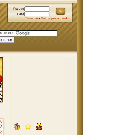
Pseudo
Pass
S'inscrire
-
Mot de passe perdu
10
78
0