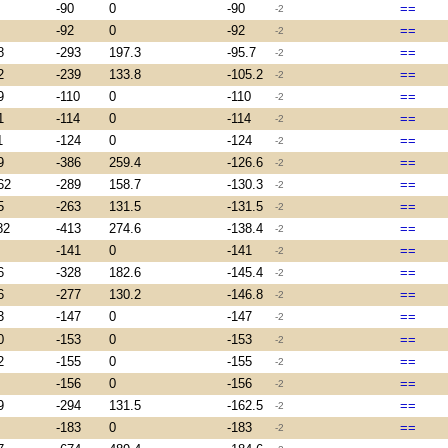
-90
0
-90
==
-2
-92
0
-92
==
-2
8
-293
197.3
-95.7
==
-2
2
-239
133.8
-105.2
==
-2
9
-110
0
-110
==
-2
1
-114
0
-114
==
-2
1
-124
0
-124
==
-2
9
-386
259.4
-126.6
==
-2
62
-289
158.7
-130.3
==
-2
5
-263
131.5
-131.5
==
-2
82
-413
274.6
-138.4
==
-2
-141
0
-141
==
-2
6
-328
182.6
-145.4
==
-2
6
-277
130.2
-146.8
==
-2
3
-147
0
-147
==
-2
0
-153
0
-153
==
-2
2
-155
0
-155
==
-2
-156
0
-156
==
-2
9
-294
131.5
-162.5
==
-2
-183
0
-183
==
-2