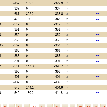
-462
132.1
-329.9
==
-2
-337
0
-337
==
-2
1
-661
322.2
-338.8
==
-2
-478
130
-348
==
-2
8
-349
0
-349
==
-2
-351
0
-351
==
-2
3
-359
0
-359
==
-2
-360
0
-360
==
-2
85
-367
0
-367
==
-2
-369
0
-369
==
-2
4
-385
0
-385
==
-2
-391
0
-391
==
-2
2
-541
147.3
-393.7
==
-2
-396
0
-396
==
-2
-401
0
-401
==
-2
-402
0
-402
==
-2
-549
144.1
-404.9
==
-2
0
-542
130.2
-411.8
==
-2
9
10
11
12
13
14
15
16
17
18
19
20
21
22