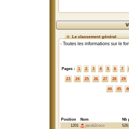
V
Le classement général
- Toutes les informations sur le f
Pages :
1
2
3
4
5
6
7
23
24
25
26
27
28
29
44
45
4
Position
Nom
Nb 
1201
jacob2coco
526