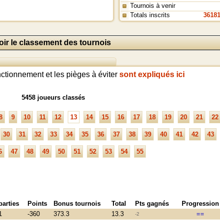
Tournois à venir
Totals inscrits
3618
oir le classement des tournois
onctionnement et les pièges à éviter
sont expliqués ici
5458 joueurs classés
8
9
10
11
12
13
14
15
16
17
18
19
20
21
22
30
31
32
33
34
35
36
37
38
39
40
41
42
43
6
47
48
49
50
51
52
53
54
55
parties
Points
Bonus tournois
Total
Pts gagnés
Progression
1
-360
373.3
13.3
==
-2