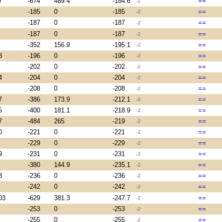
7
-674
489.4
-184.6
==
-2
-185
0
-185
==
-2
-187
0
-187
==
-2
-187
0
-187
==
-2
-352
156.9
-195.1
==
-2
3
-196
0
-196
==
-2
-202
0
-202
==
-2
4
-204
0
-204
==
-2
-208
0
-208
==
-2
7
-386
173.9
-212.1
==
-2
5
-400
181.1
-218.9
==
-2
7
-484
265
-219
==
-2
0
-221
0
-221
==
-2
-229
0
-229
==
-2
9
-231
0
-231
==
-2
-380
144.9
-235.1
==
-2
8
-236
0
-236
==
-2
-242
0
-242
==
-2
03
-629
381.3
-247.7
==
-2
-253
0
-253
==
-2
-255
0
-255
==
-2