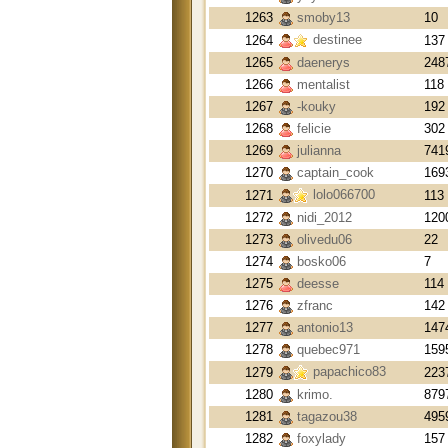
1263
smoby13
10
destinee
1264
137
1265
daenerys
248
1266
mentalist
118
1267
-kouky
192
1268
felicie
302
1269
julianna
741
1270
captain_cook
169
lolo066700
1271
113
1272
nidi_2012
120
1273
olivedu06
22
1274
bosko06
7
1275
deesse
114
1276
zfranc
142
1277
antonio13
147
1278
quebec971
159
papachico83
1279
223
1280
krimo.
879
1281
tagazou38
495
1282
foxylady
157