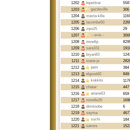
1202
lepetitrat
558
gazdeville
1203
306
1204
masta-killa
116
1205
lacombe50
226
1206
zipo25
29
.-.evie.-.
1207
300
1208
ireneltp
829
1209
sara331
191
1210
bryan83
124
1211
marie-jo
282
pam
1212
384
1213
elgood40
849
kokkito
1214
117
1215
chatar
447
ariane63
1216
659
1217
mireille26
169
1218
dimitoobe
6
1219
sayma
467
suchi.
1220
184
1221
samirs
152