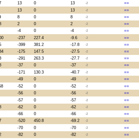
7
13
0
13
==
-2
13
0
13
==
-2
9
8
0
8
==
-2
8
2
0
2
==
-2
-4
0
-4
==
-2
00
-237
227.4
-9.6
==
-2
5
-399
381.2
-17.8
==
-2
84
-175
147.5
-27.5
==
-2
3
-291
263.3
-27.7
==
-2
8
-37
0
-37
==
-2
-171
130.3
-40.7
==
-2
-49
0
-49
==
-2
68
-52
0
-52
==
-2
-56
0
-56
==
-2
-57
0
-57
==
-2
8
-62
0
-62
==
-2
-66
0
-66
==
-2
7
-520
450.8
-69.2
==
-2
-70
0
-70
==
-2
2
-82
0
-82
==
-2