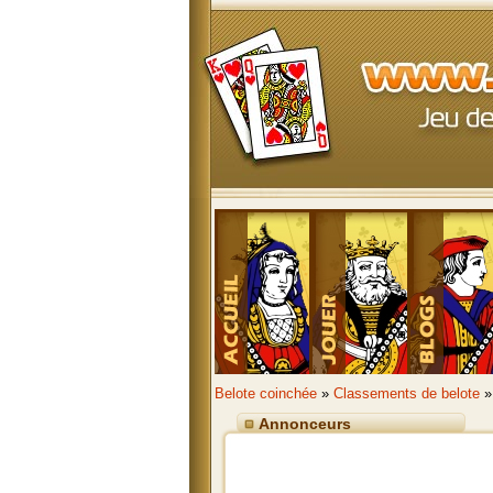
Belote coinchée
»
Classements de belote
»
Annonceurs