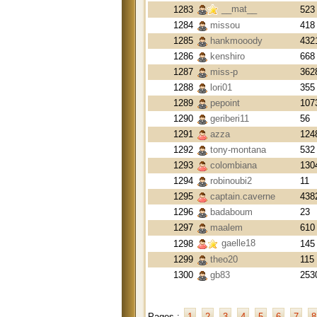
__mat__
1283
523
1284
missou
418
1285
hankmooody
432
1286
kenshiro
668
1287
miss-p
362
1288
lori01
355
1289
pepoint
107
1290
geriberi11
56
1291
azza
124
1292
tony-montana
532
1293
colombiana
130
1294
robinoubi2
11
1295
captain.caverne
438
1296
badaboum
23
1297
maalem
610
gaelle18
1298
145
1299
theo20
115
1300
gb83
253
Pages :
1
2
3
4
5
6
7
8