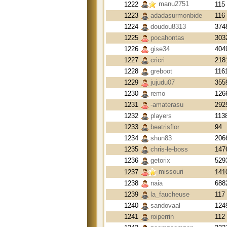
manu2751
1222
115
1223
adadasurmonbide
116
1224
doudou8313
374
1225
pocahontas
303
1226
gise34
404
1227
cricri
218
1228
greboot
116
1229
jujudu07
355
1230
remo
126
1231
-amaterasu
292
1232
players
113
1233
beatrisflor
94
1234
shun83
206
1235
chris-le-boss
147
1236
getorix
529
missouri
1237
141
1238
naia
688
1239
la_faucheuse
117
1240
sandovaal
124
1241
roiperrin
112