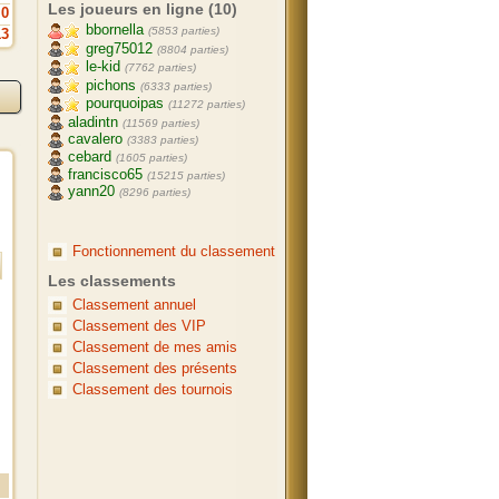
Les joueurs en ligne (10)
0
bbornella
(5853 parties)
13
greg75012
(8804 parties)
le-kid
(7762 parties)
pichons
(6333 parties)
pourquoipas
(11272 parties)
aladintn
(11569 parties)
cavalero
(3383 parties)
cebard
(1605 parties)
francisco65
(15215 parties)
yann20
(8296 parties)
Fonctionnement du classement
Les classements
Classement annuel
Classement des VIP
Classement de mes amis
Classement des présents
Classement des tournois