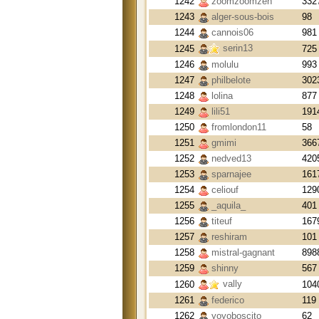
1242
zoomzoomzen
332
1243
alger-sous-bois
98
1244
cannois06
981
serin13
1245
725
1246
molulu
993
1247
philbelote
302
1248
lolina
877
1249
lili51
191
1250
fromlondon11
58
1251
gmimi
366
1252
nedved13
420
1253
sparnajee
161
1254
celiouf
129
1255
_aquila_
401
1256
titeuf
167
1257
reshiram
101
1258
mistral-gagnant
898
1259
shinny
567
vally
1260
104
1261
federico
119
1262
yoyoboscito
62