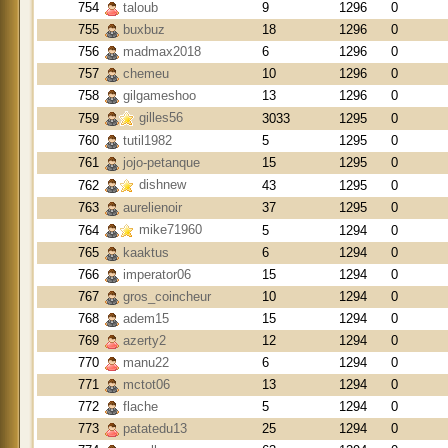
754
taloub
9
1296
0
755
buxbuz
18
1296
0
756
madmax2018
6
1296
0
757
chemeu
10
1296
0
758
gilgameshoo
13
1296
0
gilles56
759
3033
1295
0
760
tutil1982
5
1295
0
761
jojo-petanque
15
1295
0
dishnew
762
43
1295
0
763
aurelienoir
37
1295
0
mike71960
764
5
1294
0
765
kaaktus
6
1294
0
766
imperator06
15
1294
0
767
gros_coincheur
10
1294
0
768
adem15
15
1294
0
769
azerty2
12
1294
0
770
manu22
6
1294
0
771
mctot06
13
1294
0
772
flache
5
1294
0
773
patatedu13
25
1294
0