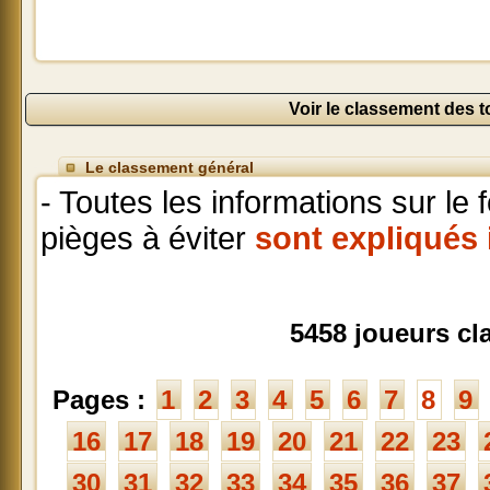
Voir le classement des 
Le classement général
- Toutes les informations sur le
pièges à éviter
sont expliqués 
5458 joueurs cl
Pages :
1
2
3
4
5
6
7
8
9
16
17
18
19
20
21
22
23
30
31
32
33
34
35
36
37