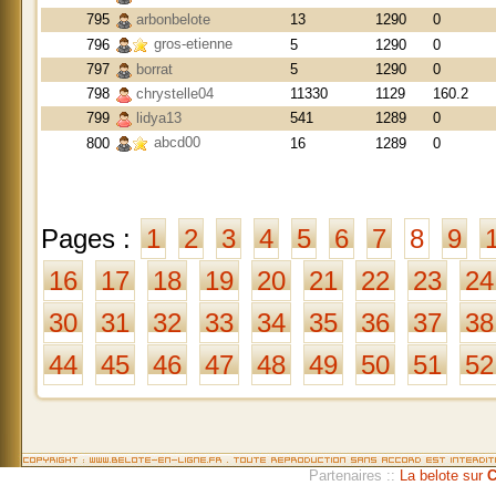
795
arbonbelote
13
1290
0
gros-etienne
796
5
1290
0
797
borrat
5
1290
0
798
chrystelle04
11330
1129
160.2
799
lidya13
541
1289
0
abcd00
800
16
1289
0
Pages :
1
2
3
4
5
6
7
8
9
16
17
18
19
20
21
22
23
24
30
31
32
33
34
35
36
37
38
44
45
46
47
48
49
50
51
52
Partenaires ::
La belote sur
C