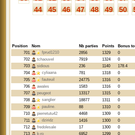
44
45
46
47
48
49
50
Position
Nom
Nb parties
Points
Bonus to
fprud1210
701
2856
1329
0
702
tchaouvel
7919
1324
0
703
sidious
236
1140
178.4
cyliaana
704
781
1318
0
fauteuil
705
24775
1316
0
706
awales
1583
1316
0
707
peugeot
13317
1315
0
sanglier
708
18877
1311
0
pauline.
709
88
1310
0
710
pierretutu42
4468
1309
0
dziridz
711
1416
1300
0
712
fredolesale
17
1300
0
713
k-ro
6952
1299
0