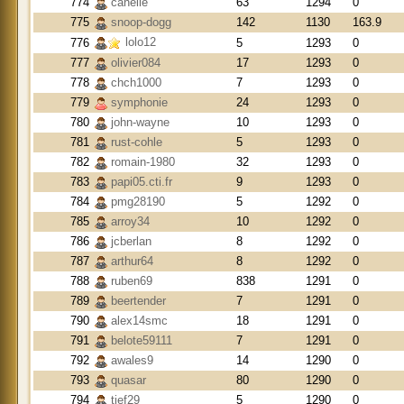
774
canelle
63
1294
0
775
snoop-dogg
142
1130
163.9
lolo12
776
5
1293
0
777
olivier084
17
1293
0
778
chch1000
7
1293
0
779
symphonie
24
1293
0
780
john-wayne
10
1293
0
781
rust-cohle
5
1293
0
782
romain-1980
32
1293
0
783
papi05.cti.fr
9
1293
0
784
pmg28190
5
1292
0
785
arroy34
10
1292
0
786
jcberlan
8
1292
0
787
arthur64
8
1292
0
788
ruben69
838
1291
0
789
beertender
7
1291
0
790
alex14smc
18
1291
0
791
belote59111
7
1291
0
792
awales9
14
1290
0
793
quasar
80
1290
0
794
tief29
5
1290
0