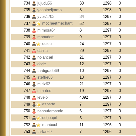
734
jujudu56
30
1298
0
735
yassineljormo
5
1298
0
736
yves1703
34
1297
0
mocheetmechant
737
52
1297
0
738
mimosa84
8
1297
0
739
manudom
9
1297
0
cuicui
740
24
1297
0
741
dahlia
29
1297
0
742
nolancarl
21
1297
0
743
dorie.
12
1297
0
744
tardigrade69
10
1297
0
745
steffie63
10
1297
0
746
mitix62
21
1297
0
747
minated
19
1297
0
748
levelo
4092
1297
0
esparta
749
7
1297
0
750
nanoufernande
6
1297
0
ddgoupil
751
5
1297
0
mahboul
752
11
1296
0
753
farfan69
7
1296
0