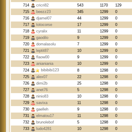
714
cricri82
543
1170
129
715
beezz23
345
1299
0
716
djamel07
44
1299
0
717
totocorse
17
1299
0
718
cyralix
11
1299
0
719
gaodilo
9
1299
0
720
domalasolu
7
1299
0
721
leptit87
10
1299
0
722
flaow00
9
1299
0
723
anianiania
10
1299
0
bibibibi123
724
8
1298
0
725
alex07
22
1298
0
726
dimi2b
25
1298
0
727
anet76
5
1298
0
728
ninio83
10
1298
0
729
savixa
11
1298
0
730
gaelleh
9
1298
0
731
elmatou17
11
1298
0
732
brunolebof
5
1298
0
733
ludo4281
10
1298
0